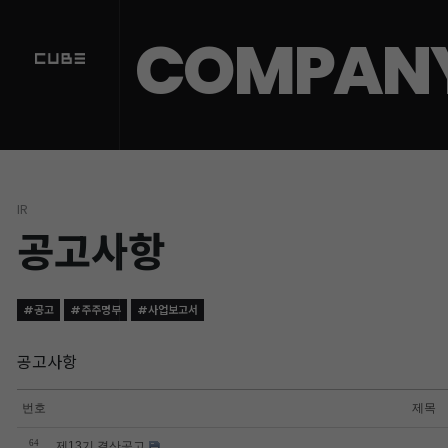
COMPAN
IR
공고사항
#공고
#주주명부
#사업보고서
공고사항
번호
제목
64
제13기 결산공고