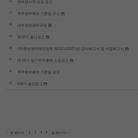
52
외부감사인 선임 공고
51
주주명부폐쇄 기준일 공고
50
내부정보관리규정
49
제10기 결산공고
48
(주)큐브엔터테인먼트 제10기(2022년) 감사보고서 및 사업보고서
47
제 10기 정기주주총회 소집공고
46
주주명부폐쇄 기준일 공고
45
제9기 결산공고
2
3
4
1
첫 페이지
끝 페이지