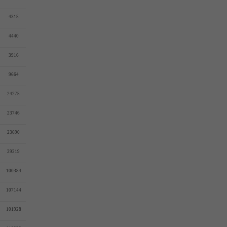
4315
4440
3916
9664
24275
23746
23690
29219
100384
107144
101928