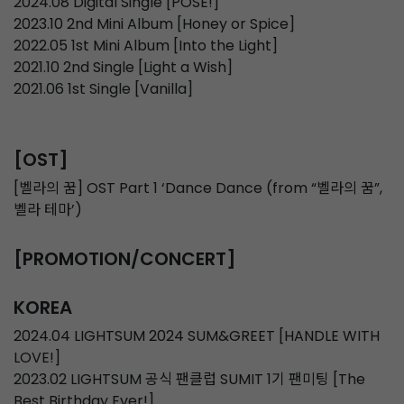
2024.08 Digital Single [POSE!]
2023.10 2nd Mini Album [Honey or Spice]
2022.05 1st Mini Album [Into the Light]
2021.10 2nd Single [Light a Wish]
2021.06 1st Single [Vanilla]
[OST]
[벨라의 꿈] OST Part 1 ‘Dance Dance (from “벨라의 꿈”,
벨라 테마’)
[PROMOTION/CONCERT]
KOREA
2024.04 LIGHTSUM 2024 SUM&GREET [HANDLE WITH
LOVE!]
2023.02 LIGHTSUM 공식 팬클럽 SUMIT 1기 팬미팅 [The
Best Birthday Ever!]