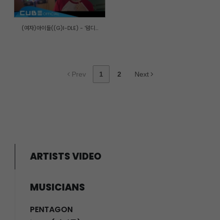
(여자)아이들((G)I-DLE) - '덤디...
Prev
1
2
Next
ARTISTS VIDEO
MUSICIANS
PENTAGON