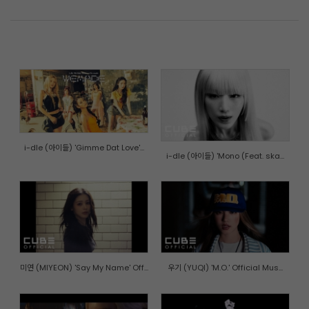
i-dle (아이들) 'Gimme Dat Love'...
i-dle (아이들) 'Mono (Feat. ska...
미연 (MIYEON) 'Say My Name' Off...
우기 (YUQI) 'M.O.' Official Mus...