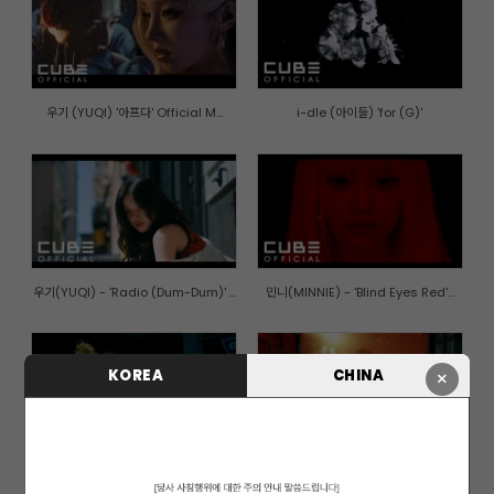
우기 (YUQI) '아프다' Official M...
i-dle (아이들) 'for (G)'
우기(YUQI) - 'Radio (Dum-Dum)' ...
민니(MINNIE) - 'Blind Eyes Red'...
KOREA
CHINA
×
(여자)아이들((G)I-DLE) - '클락...
우기(YUQI) - 'FREAK' Official M...