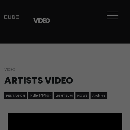
Sketchbook5, 스케치북5
Sketchbook5, 스케치북5
VIDEO
VIDEO
ARTISTS VIDEO
PENTAGON
i-dle (아이들)
LIGHTSUM
NOWZ
Archive