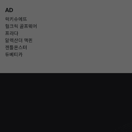
AD
럭키슈에뜨
헐크릭 골프웨어
프라다
알렉산더 맥퀸
젠틀몬스터
듀베티카