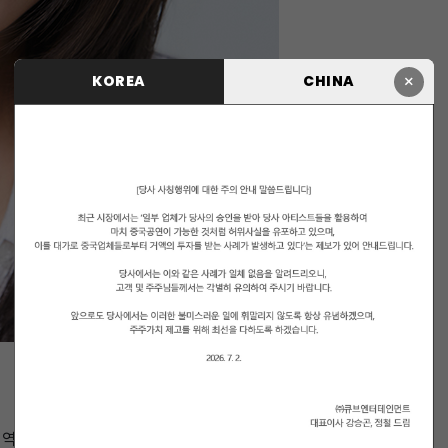
×
KOREA
CHINA
 역