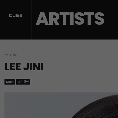
ARTISTS
ACTORS
LEE JINI
Main
#이진이